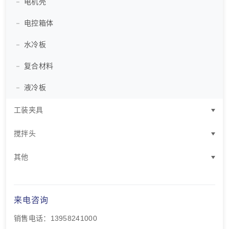
电机壳
电控箱体
水冷板
复合材料
液冷板
工装夹具
电池托盘焊接夹具
搅拌头
储能液冷板焊接夹具
模具钢搅拌头
其他
电机壳焊接夹具
钨钢搅拌头
节能液压站
电控箱体焊接夹具
静轴肩搅拌头
来电咨询
油缸
销售电话：13958241000
水冷板焊接夹具