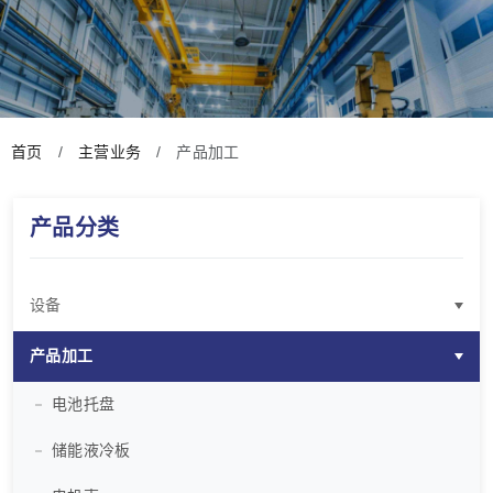
首页
主营业务
产品加工
产品分类
设备
搅拌摩擦焊接设备（FSW）
产品加工
加工中心（CNC）
电池托盘
产线规划
储能液冷板