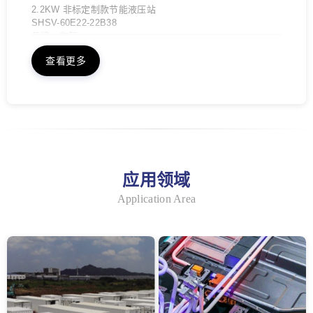
2.2KW 非标定制款节能液压站
SHSV-60E22-22B38
品牌：友智
适用范围：机床、加工中心等
查看更多
类型：节能液压站
电机功率：2.2KW，符合国际IE能效等级2级节能标准
泵浦排量：12cm3/rev、16cm3/rev、22cm3/rev，特殊需求
可定制
阀组：可根据客户需求选配
压力开关：可随阀组选配
电控箱：可选配带检测、带报警
友智节能液压站支持定制，选型问题可咨询客服！
应用领域
Application Area