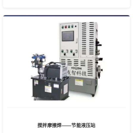
搅拌摩擦焊——节能液压站