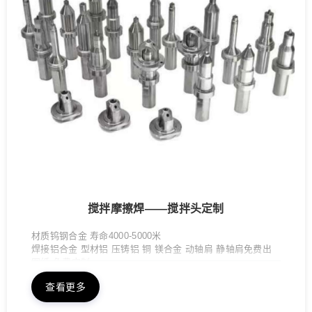
搅拌摩擦焊——搅拌头定制
材质钨钢合金 寿命4000-5000米
焊接铝合金 型材铝 压铸铝 铜 镁合金 动轴肩 静轴肩免费出
图纸 免费定制
查看更多
咨询电话：18868901818