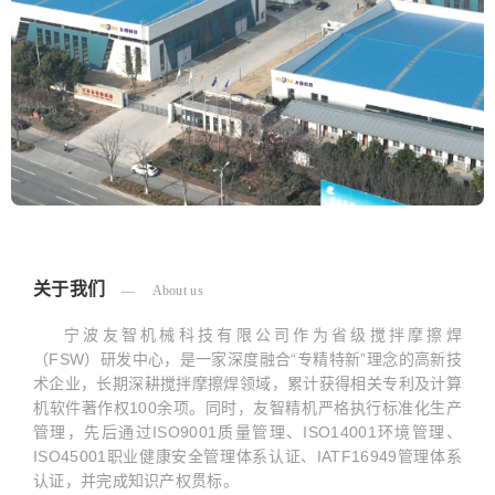
友智精机现代化工厂实景
关于我们
About us
宁波友智机械科技有限公司作为省级搅拌摩擦焊
（FSW）研发中心，是一家深度融合“专精特新”理念的高新技
术企业，长期深耕搅拌摩擦焊领域，累计获得相关专利及计算
机软件著作权100余项。同时，友智精机严格执行标准化生产
管理，先后通过ISO9001质量管理、ISO14001环境管理、
ISO45001职业健康安全管理体系认证、IATF16949管理体系
认证，并完成知识产权贯标。